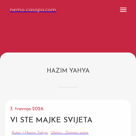
nemo-casopis.com
HAZIM YAHYA
3. travnja 2026.
VI STE MAJKE SVIJETA
Autor • Hazim Yahya
Ulomci - Domaći autor